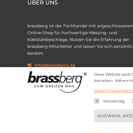
ÜBER UNS
brassberg ist der Fachhandel mit angeschlossene
Online-Shop für hochwertige Messing- und
Edelstahlbeschläge. Nutzen Sie die Erfahrung der
brassberg-Mitarbeiter und lassen Sie sich persönli
beraten.
info@brassberg.de
Diese Website setzt 
+49 (0) 241 894355-36
betreiben. Nähere H
brassberg.de
Datenschutzerkläru
Notwendig
brassberg GmbH
AUSWAHL AKZ