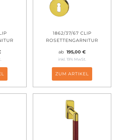
LIP
1862/37/67 CLIP
NITUR
ROSETTENGARNITUR
€
ab
195,00 €
.
inkl. 19% MwSt.
EL
ZUM ARTIKEL