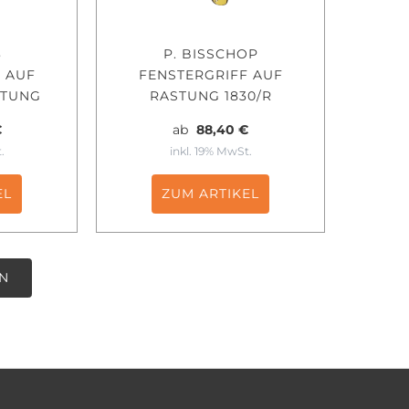
3
P. BISSCHOP
 AUF
FENSTERGRIFF AUF
STUNG
RASTUNG 1830/R
€
ab
88,40 €
.
inkl. 19% MwSt.
EL
ZUM ARTIKEL
N