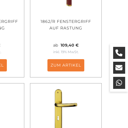
TERGRIFF
1862/R FENSTERGRIFF
NG
AUF RASTUNG
€
ab
109,40 €
.
inkl. 19% MwSt.
EL
ZUM ARTIKEL