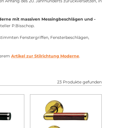
en Anfang des 20. Jahrhunderts zurückversetzen, in
oderne mit massiven Messingbeschlägen und -
eller P.Bisschop.
stimmten Fenstergriffen, Fensterbeschlägen,
nserem
Artikel zur Stilrichtung Moderne
.
23 Produkte gefunden