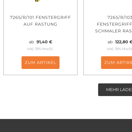
7265/R/101 FENSTERGRIFF
7265/R/10
AUF RASTUNG
FENSTERGRIFF
SCHMALER RA
ab
91,40 €
ab
122,80 
inkl. 19% MwSt.
inkl. 19% MwSt
ZUM ARTIKEL
ZUM ARTIK
MEHR LADE