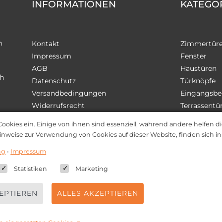
INFORMATIONEN
KATEGO
m
Kontakt
Zimmertür
Impressum
Fenster
AGB
Haustüren
ch
Datenschutz
Türknöpfe
Versandbedingungen
Eingangsbe
Widerrufsrecht
Terrassentü
Wir stellen uns vor
Sicherheit
Cookies ein. Einige von ihnen sind essenziell, während andere helfen d
Öffnungszeiten
Zubehör
inweise zur Verwendung von Cookies auf dieser Website, finden sich i
Zahlungsarten
ng
•
Impressum
Newsletter
Statistiken
Marketing
EPTIEREN
ALLES AKZEPTIEREN
© 2026 - brassberg GmbH
|
Widerrufsformular