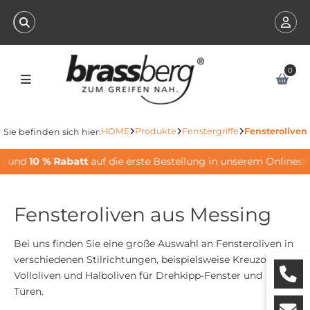
0
HOME
Produkte
Fenstergriffe
Fensteroliven
Sie befinden sich hier:
 und
10 % Rabatt
auf die erste Bestellung in unserem Onlineshop
Fensteroliven aus Messing
Bei uns finden Sie eine große Auswahl an Fensteroliven in
verschiedenen Stilrichtungen, beispielsweise Kreuzoliven,
Volloliven und Halboliven für Drehkipp-Fenster und
Türen.