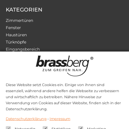
KATEGORIEN
Zimmertüren
Fenster
Haustüren
Türknöpfe
Eingangsbereich
Terrassentüren
Sicherheit
Zubehör
Diese Website setzt Cookies ein. Einige von ihnen sind
essenziell, während andere helfen die Webseite zu verbessern
STILRICHTUNGEN
und wirtschaftlich zu betreiben. Nähere Hinweise zur
Verwendung von Cookies auf dieser Website, finden sich in der
Bauhaus
Datenschutzerklärung.
Barock
Datenschutzerklärung
•
Impressum
Jugendstil
Klassik
Notwendig
Statistiken
Marketing