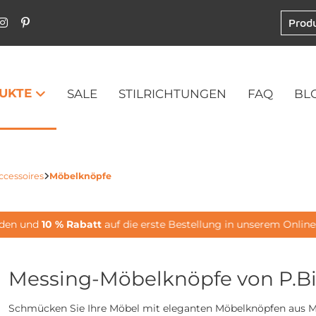
UKTE
SALE
STILRICHTUNGEN
FAQ
BL
cessoires
Möbelknöpfe
den und
10 % Rabatt
auf die erste Bestellung in unserem Onlines
Messing-Möbelknöpfe von P.B
Schmücken Sie Ihre Möbel mit eleganten Möbelknöpfen aus M