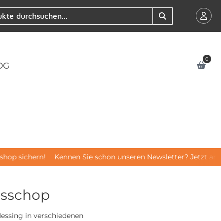
0
OG
hop sichern!
Kennen Sie schon unseren Newsletter? Jetzt an
isschop
essing in verschiedenen