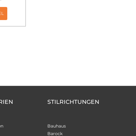
EL
RIEN
STILRICHTUNGEN
en
Bauhaus
Barock