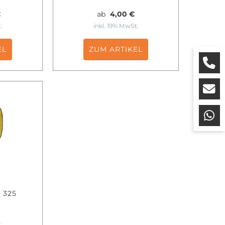
€
ab
4,00 €
.
inkl. 19% MwSt.
EL
ZUM ARTIKEL
 325
.