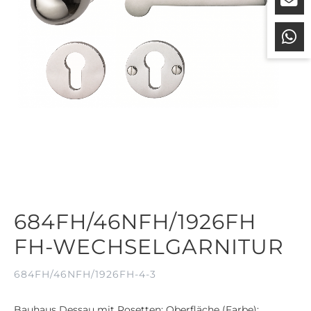
684FH/46NFH/1926FH
FH-WECHSELGARNITUR
684FH/46NFH/1926FH-4-3
Bauhaus Dessau mit Rosetten; Oberfläche (Farbe):