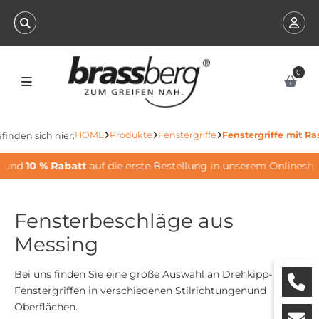
0
HOME
Produkte
Fenstergriffe
Fenstergriffe mit R
efinden sich hier:
und
10 % Rabatt
auf die erste Bestellung in unserem Onlineshop 
Fensterbeschläge aus
Messing
Bei uns finden Sie eine große Auswahl an Drehkipp-
Fenstergriffen in verschiedenen Stilrichtungenund
Oberflächen.