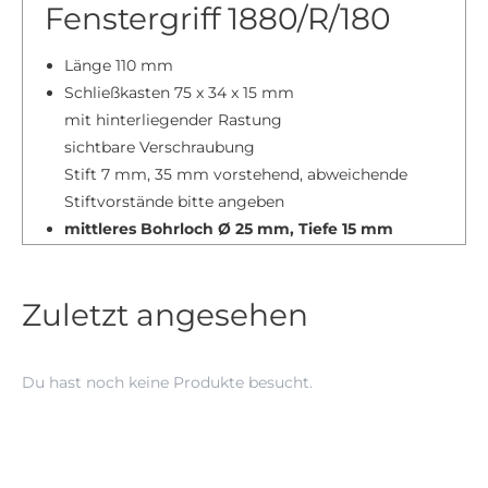
Fenstergriff 1880/R/180
Länge 110 mm
Schließkasten 75 x 34 x 15 mm
mit hinterliegender Rastung
sichtbare Verschraubung
Stift 7 mm, 35 mm vorstehend, abweichende
Stiftvorstände bitte angeben
mittleres Bohrloch Ø 25 mm, Tiefe 15 mm
erforderlich !
Lieferung inkl. Gewindeschrauben M/5 x 45
Zuletzt angesehen
(Standard für 35 mm Stiftvorstand)
zertifiziert nach DIN EN 13126-3, 200 Nm
Du hast noch keine Produkte besucht.