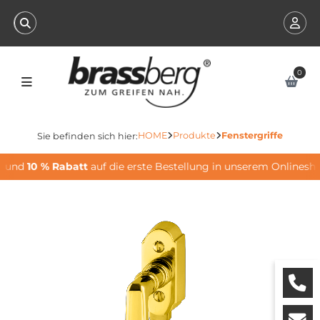
0
HOME
Produkte
Fenstergriffe
Sie befinden sich hier:
 und
10 % Rabatt
auf die erste Bestellung in unserem Onlineshop