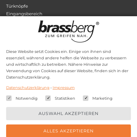
Türknöpfe
Eingangsbereich
Terrassentüren
Sicherheit
Zubehör
Diese Website setzt Cookies ein. Einige von ihnen sind
essenziell, während andere helfen die Webseite zu verbessern
STILRICHTUNGEN
und wirtschaftlich zu betreiben. Nähere Hinweise zur
Verwendung von Cookies auf dieser Website, finden sich in der
Bauhaus
Datenschutzerklärung.
Barock
Datenschutzerklärung
•
Impressum
Jugendstil
Klassik
Notwendig
Statistiken
Marketing
Art Deco
Moderne
AUSWAHL AKZEPTIEREN
ALLES AKZEPTIEREN