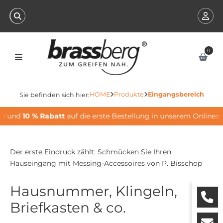
0
HOME
Produkte
Eingangsbereich
Sie befinden sich hier:
n und
10 % Rabatt
auf die erste Bestellung in unserem Onlinesho
Der erste Eindruck zählt: Schmücken Sie Ihren
Hauseingang mit Messing-Accessoires von P. Bisschop
Hausnummer, Klingeln,
Briefkasten & co.